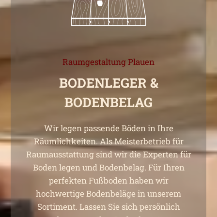
Raumgestaltung Plauen
BODENLEGER &
BODENBELAG
Wir legen passende Böden in Ihre
Räumlichkeiten. Als Meisterbetrieb für
Raumausstattung sind wir die Experten für
Boden legen und Bodenbelag. Für Ihren
perfekten Fußboden haben wir
hochwertige Bodenbeläge in unserem
Sortiment. Lassen Sie sich persönlich