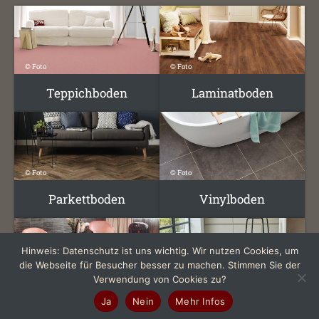
© Foto
© Foto
Teppichboden
Laminatboden
© Foto
© Foto
Parkettboden
Vinylboden
Hinweis: Datenschutz ist uns wichtig. Wir nutzen Cookies, um
die Webseite für Besucher besser zu machen. Stimmen Sie der
Verwendung von Cookies zu?
© Foto
© Foto
Ja
Nein
Mehr Infos
PVC – Boden
Designboden