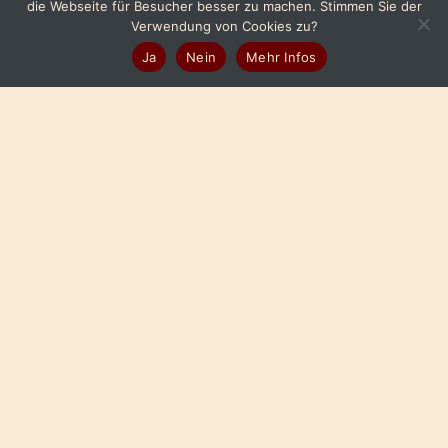
die Webseite für Besucher besser zu machen. Stimmen Sie der
Verwendung von Cookies zu?
Ja
Nein
Mehr Infos
© Foto
© Foto
Thermovorhang
Schiebegardine
© Foto
© Foto
Akustikvorhang
Zubehörteile
Raumausstattung – Gardinen